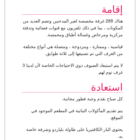
إقامة
هناك 288 غرفة مخصصة لغير المدخنين وتضم العديد من
المكونات ، بما في ذلك تلفزيون مع قنوات فضائية وتدفئة
مركزية ومرحاض وغسالة أطباق ومحمصة.
قياسية ، وممتازة ، ومزدوجة ، ومتصلة هي أنواع مختلفة
من الغرف التي تم تصنيفها إلى ثلاثة طوابق.
لا يتم استبعاد الضيوف ذوي الاحتياجات الخاصة لأن لدينا 3
غرف نوم لهم.
استعادة
كل صباح نقدم وجبة فطور مجانية.
يتم تقديم المأكولات النباتية في المطعم الموجود في
الموقع.
يحتوي البار-الكافتيريا على طاولة بلياردو وشرفة خاصة
به.