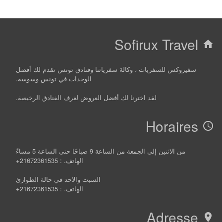
Sofirux Travel
home
سفيروكس للسفريات ، وكالة سفرياتنا وفنادق تونس تقدم لك أفضل
الوحدات في تونس وسوسة.
لقد اخترنا لك أفضل العروض لغرف الفنادق الرخيصة.
Horaires
access_time
من الاثنين إلى الجمعة من الساعة 9 صباحًا حتى الساعة 5 مساءً
الهاتف. : 21672361535+
السبت والاحد في حالة الطوارئ
الهاتف. : 21672361535+
Adresse
location_on