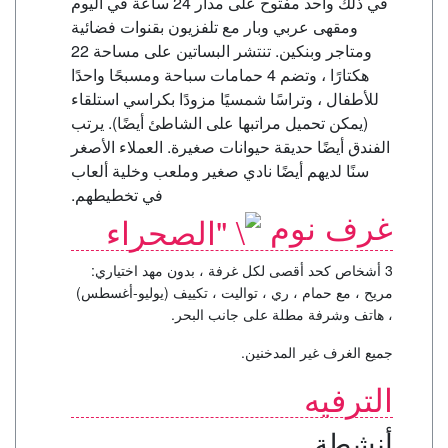
في ذلك واحد مفتوح على مدار 24 ساعة في اليوم
ومقهى عربي وبار مع تلفزيون بقنوات فضائية
ومتاجر وبنكين. تنتشر البساتين على مساحة 22
هكتارًا ، وتضم 4 حمامات سباحة ومسبحًا واحدًا
للأطفال ، وتراسًا شمسيًا مزودًا بكراسي استلقاء
(يمكن تحميل مراتبها على الشاطئ أيضًا). يرتب
الفندق أيضًا حديقة حيوانات صغيرة. العملاء الأصغر
سنًا لديهم أيضًا نادي صغير وملعب وخلية ألعاب
في تخطيطهم.
غرف نوم
3 أشخاص كحد أقصى لكل غرفة ، بدون مهد اختياري:
مريح ، مع حمام ، ري ، تواليت ، تكييف (يوليو-أغسطس)
، هاتف وشرفة مطلة على جانب البحر.
جميع الغرف غير المدخنين.
الترفيه
أنشطة