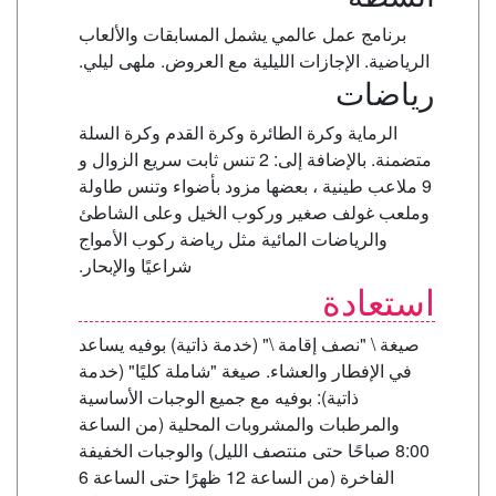
برنامج عمل عالمي يشمل المسابقات والألعاب
الرياضية. الإجازات الليلية مع العروض. ملهى ليلي.
رياضات
الرماية وكرة الطائرة وكرة القدم وكرة السلة
متضمنة. بالإضافة إلى: 2 تنس ثابت سريع الزوال و
9 ملاعب طينية ، بعضها مزود بأضواء وتنس طاولة
وملعب غولف صغير وركوب الخيل وعلى الشاطئ
والرياضات المائية مثل رياضة ركوب الأمواج
شراعيًا والإبحار.
استعادة
صيغة \ "نصف إقامة \" (خدمة ذاتية) بوفيه يساعد
في الإفطار والعشاء. صيغة "شاملة كليًا" (خدمة
ذاتية): بوفيه مع جميع الوجبات الأساسية
والمرطبات والمشروبات المحلية (من الساعة
8:00 صباحًا حتى منتصف الليل) والوجبات الخفيفة
الفاخرة (من الساعة 12 ظهرًا حتى الساعة 6