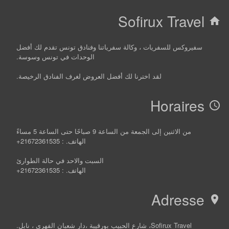
Sofirux Travel
home
سفيروكس للسفريات ، وكالة سفرياتنا وفنادق تونس تقدم لك أفضل
الوحدات في تونس وسوسة.
لقد اخترنا لك أفضل العروض لغرف الفنادق الرخيصة.
Horaires
access_time
من الاثنين إلى الجمعة من الساعة 9 صباحًا حتى الساعة 5 مساءً
الهاتف. : 21672361535+
السبت والاحد في حالة الطوارئ
الهاتف. : 21672361535+
Adresse
location_on
Sofirux Travel، شارع الحبيب بورقيبة ،دار شعبان الفهري ، نابل.