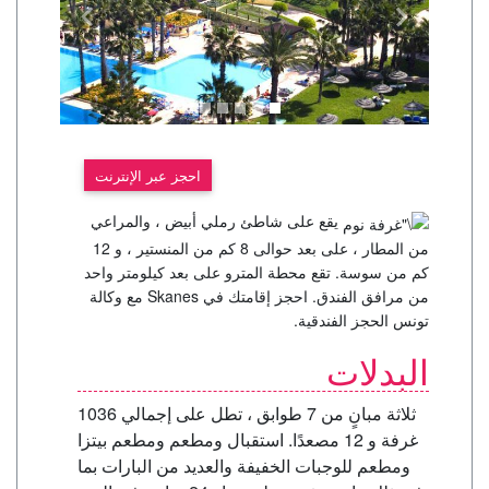
احجز عبر الإنترنت
يقع على شاطئ رملي أبيض ، والمراعي
من المطار ، على بعد حوالى 8 كم من المنستير ، و 12
كم من سوسة. تقع محطة المترو على بعد كيلومتر واحد
من مرافق الفندق. احجز إقامتك في Skanes مع وكالة
تونس الحجز الفندقية.
البدلات
ثلاثة مبانٍ من 7 طوابق ، تطل على إجمالي 1036
غرفة و 12 مصعدًا. استقبال ومطعم ومطعم بيتزا
ومطعم للوجبات الخفيفة والعديد من البارات بما