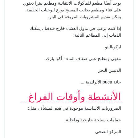
يوجد أيضًا مطعم للمأكولات الانتقائية ومطعم بيتزا يحتوي
على فناء ومطعم بجانب المسبح يوزع الوجبات الخفيفة.
يمكن تقديم المشروبات المريحة في البار.
إذا كنت ترغب في تناول العشاء خارج فندقنا ، يمكنك
الذهاب إلى المطاعم التالية:
اركوبالينو
مقهى ومطبخ على ضفاف الماء - أكوا بارك
الدنيس البحر
حانة puca الأيرلندية ...
الأنشطة وأوقات الفراغ
الضروريات الأساسية موجودة في هذه المنشأة ، مثل:
حمامات سباحة خارجية وداخلية
المركز الصحي