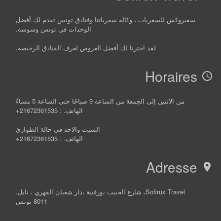
سفيروكس للسفريات ، وكالة سفرياتنا وفنادق تونس تقدم لك أفضل
الوحدات في تونس وسوسة.
لقد اخترنا لك أفضل العروض لغرف الفنادق الرخيصة.
Horaires
access_time
من الاثنين إلى الجمعة من الساعة 9 صباحًا حتى الساعة 5 مساءً
الهاتف. : 21672361535+
السبت والاحد في حالة الطوارئ
الهاتف. : 21672361535+
Adresse
location_on
Sofirux Travel، شارع الحبيب بورقيبة ،دار شعبان الفهري ، نابل.
8011 تونس