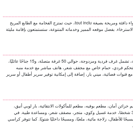
ء دافئة ومريحة بصيغة
tout inclu
، حيث تمتزج الفخامة مع الطابع المريح
الاسترخاء. بفضل موقعه المميز وخدماته المتنوعة، ستستمتعون بإقامة مليئة
مهيأة بأعلى مستويات الراحة، تشمل غرف فردية ومزدوجة، حوالي 50 غرفة متصلة، و15 جناحًا عائليًا،
يف بتحكم فردي، حمام خاص مع مجفف شعر، هاتف مباشر مع خدمة منبه
 مع قنوات فضائية، ميني بار، إضافة إلى إمكانية توفير سرير أطفال أو سرير
خزائن أمان، مطعم بوفيه، مطعم للمأكولات الانتقائية، بار لوبي أنيق،
مقهى تركي، نادي ليلي، قاعة اجتماعات تتسع لـ 350 شخصًا، خدمة غسيل وكوي، متجر، مصفف شعر، ومساعدة طبية. في
سبحًا للأطفال، زلاجة مائية، ملعبًا، ومسبحًا داخليًا شتويًا. كما تتوفر كراسي