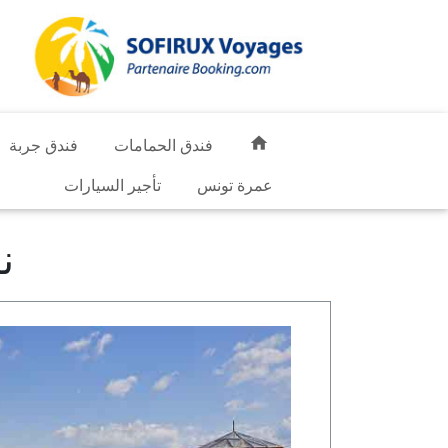
home
فندق الحمامات
فندق جربة
عمرة تونس
تأجير السيارات
نزل n