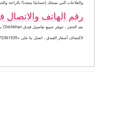
والعلاجات التي تمنحك إحساسًا متجددًا بالراحة والحي
رقم الهاتف والاتصال فندق hkhan
بعد الحجز ، تتوفر جميع تفاصيل فندق Chichkhan بما في ذلك رقم الهاتف والعنوان في رسالة تأكيد الحجز وعلى القسيمة.
لاكتشاف أسعار الفندق ، اتصل بنا على +21672361535