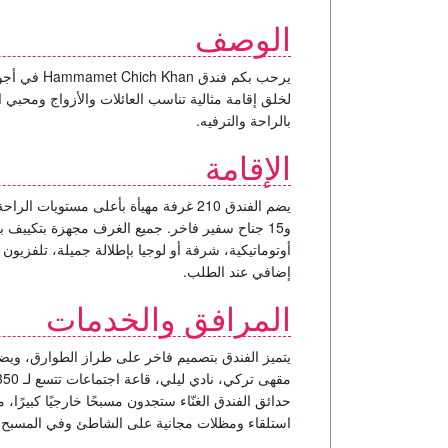
الوصف
يرحب بكم
فندق Hammamet Chich Khan
في أجوا
لخلق إقامة مثالية تناسب العائلات والأزواج ومحبي 
بالراحة والترفيه.
الإقامة
يضم الفندق
210 غرفة
و15 جناح سفير فاخر. جميع الغرف مجهزة بتكي
أوتوماتيكية، شرفة أو لوجيا بإطلالة جميلة، تلفزيون
إضافي عند الطلب.
المرافق والخدمات
يتميز الفندق بتصميم فاخر على طراز الطوارق، ويضم 
حدائق الفندق الغنّاء ستجدون مسبحًا خارجيًا كبيرًا، م
استلقاء ومظلات مجانية على الشاطئ وفي المسبح.