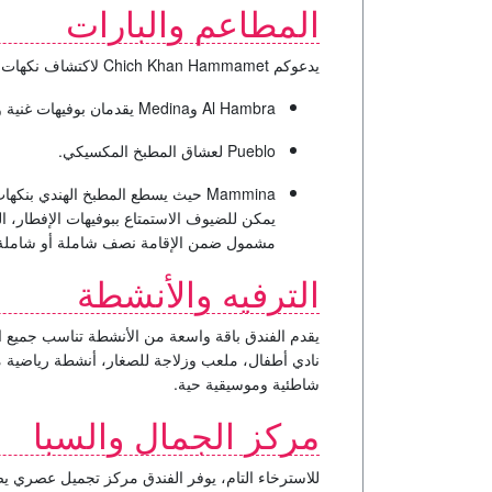
المطاعم والبارات
يدعوكم
Chich Khan Hammamet
لاكتشاف نكهات م
Al Hambra
و
Medina
يقدمان بوفيهات غنية و
Pueblo
لعشاق المطبخ المكسيكي.
Mammina
حيث يسطع المطبخ الهندي بنكهات
يمكن للضيوف الاستمتاع ببوفيهات الإفطار، ال
مشمول ضمن الإقامة نصف شاملة أو شاملة كل
الترفيه والأنشطة
يقدم الفندق باقة واسعة من الأنشطة تناسب جميع الأ
نادي أطفال، ملعب وزلاجة للصغار، أنشطة رياضية مث
شاطئية وموسيقية حية.
مركز الجمال والسبا
للاسترخاء التام، يوفر الفندق مركز تجميل عصري يضم